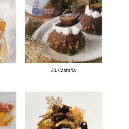
20. C
astaña